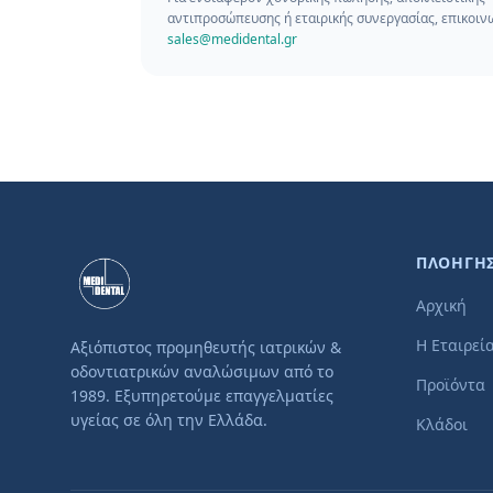
αντιπροσώπευσης ή εταιρικής συνεργασίας, επικοιν
sales@medidental.gr
ΠΛΟΗΓΗ
Αρχική
Η Εταιρεί
Αξιόπιστος προμηθευτής ιατρικών &
οδοντιατρικών αναλώσιμων από το
Προϊόντα
1989. Εξυπηρετούμε επαγγελματίες
υγείας σε όλη την Ελλάδα.
Κλάδοι