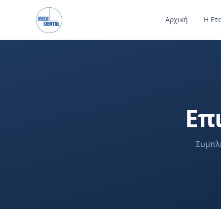
Αρχική
Η Ετ
Επ
Συμπλ